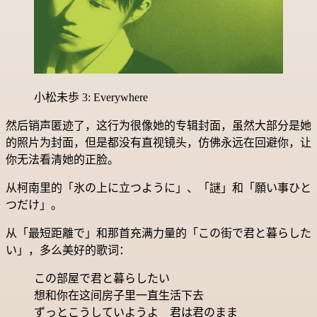
小松未歩 3: Everywhere
然后销声匿迹了，这行为很像她的专辑封面，虽然大部分是她
的照片为封面，但是都没有直视镜头，仿佛永远在回避你，让
你无法看清她的正脸。
从柯南里的「氷の上に立つように」、「謎」和「願い事ひと
つだけ」。
从「最短距離で」和那首充满力量的「この街で君と暮らした
い」，多么美好的歌词：
この部屋で君と暮らしたい
想和你在这间房子里一直生活下去
ずっとこうしていようよ 君は君のまま