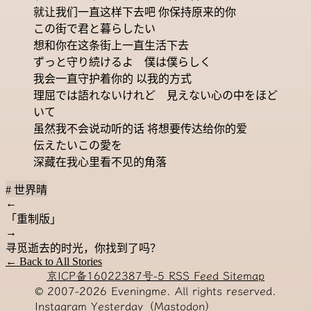
就让我们一直这样下去吧 你保持原来的你
この街で君と暮らしたい
想和你在这条街上一直生活下去
ずっと守り続けるよ 僕は僕らしく
我会一直守护着你的 以我的方式
理屈では語れないけれど 見えない心の中をほど
いて
虽然我不会说动听的话 将想要传达给你的爱
伝えたいこの愛を
深藏在我心里看不见的角落
# 世界晴
←
「重制版」
→
寻觅逝去的时光，你找到了吗？
← Back to All Stories
京ICP备16022387号-5
RSS Feed
Sitemap
© 2007-2026
Eveningme. All rights reserved.
Instagram
Yesterday（Mastodon）