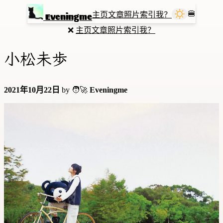
🍔
主页
文章
照片
索引
我？
Eveningme
❌
主页
文章
照片
索引
我？
小松未歩
2021年10月22日
by 🧑‍🚀
Eveningme