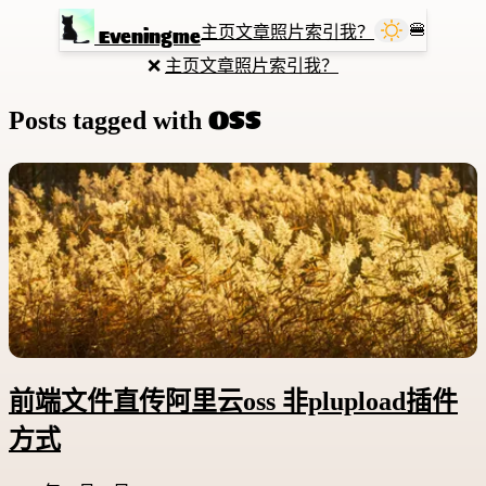
🍔
主页
文章
照片
索引
我？
Eveningme
❌
主页
文章
照片
索引
我？
OSS
Posts tagged with
前端文件直传阿里云oss 非plupload插件
方式