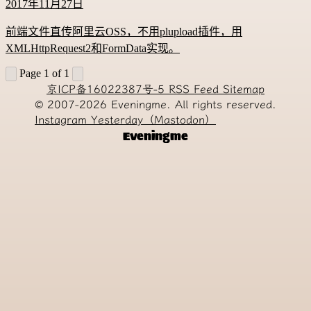
2017年11月27日
前端文件直传阿里云OSS，不用plupload插件，用
XMLHttpRequest2和FormData实现。
Page 1 of 1
京ICP备16022387号-5
RSS Feed
Sitemap
© 2007-2026
Eveningme. All rights reserved.
Instagram
Yesterday（Mastodon）
Eveningme