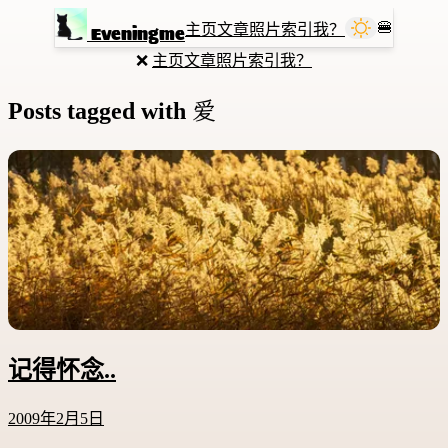
🍔
主页
文章
照片
索引
我？
Eveningme
❌
主页
文章
照片
索引
我？
爱
Posts tagged with
记得怀念..
2009年2月5日