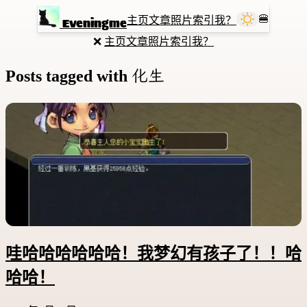
🍔
主页
文章
照片
索引
我？
Eveningme
❌
主页
文章
照片
索引
我？
化生
Posts tagged with
哇哈哈哈哈哈哈！我梦幻有孩子了！！哈
哈哈！