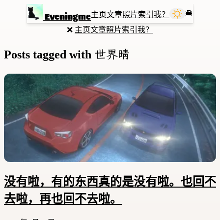
🍔
主页
文章
照片
索引
我？
Eveningme
❌
主页
文章
照片
索引
我？
世界晴
Posts tagged with
没有啦，有的东西真的是没有啦。也回不
去啦，再也回不去啦。