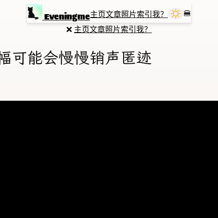
🍔
主页
文章
照片
索引
我？
Eveningme
❌
主页
文章
照片
索引
我？
画幅可能会慢慢销声匿迹