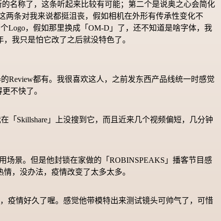
巴斯的名称了，这条听起来比较有可能；第二个是说奥之心会简化
是这两条对我来说都挺沮丧，假如相机在外形有传承性变化不
个Logo，假如那里换成「OM-D」了，还不知道是啥字体，我
年，我只是怕它改了之后就没特色了。
连显示器的Review都有。我很喜欢这人，之前发东西产品线统一时感觉
得更不快了。
我在「Skillshare」上没搜到它，而且近来几个视频偏短，几分钟
使用场景。但是他封锁在家做的「ROBINSPEAKS」播客节目感
热情，没办法，疫情改变了太多太多。
返了，疫情好久了喔。感觉他带模特出来测试镜头可帅气了，可惜