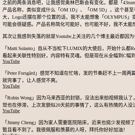
之前的两条消息吧，让我感觉奥林巴斯会有变化，都是「43r
产品名称，类似变成什么「OM 1D」、「OM 5D」，这
大，Logo还摆在那个位置的话，我不太能想象「OLYMPUS
可能会很疑惑。产品名称简化可能好，也可能不好，我不太能
其次让我感到失落的就是Youtube上关注的几个博主最近都
「Matti Sulanto」自从不当松下LUMIX的大使后，开始
看起来关联性特别好，内容特有灵魂。但是现在从全幅到C幅到
YouTube
「Peter Forsgård」感觉不知道在忙啥，发的节奏赶不上一周
就完事了，让人感觉不爽。
YouTube
「Robin Wong」因为马来西亚的封锁，没法出来拍视频我认了
觉也在停滞，上次发貌似20天前的事情了，这么有热情的人
YouTube
「Jimmy Cheng」因为家人需要医院陪床，近来也挺少
暂且看不到了。我很佩服和羡慕的人呀，拜托你好好加油！