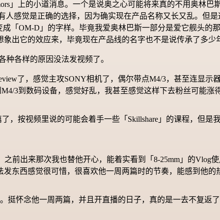
umors」上的小道消息。一个是说奥之心可能将来真的不用奥林
个甚至有人感觉是正确的选择，因为确实现在产品名称又长又乱。但
」变成「OM-D」的字样。毕竟我爱奥林巴斯一部分是爱它舰头的那
想象出它的效应来，毕竟现在产品线的名字也不是说传承了多少
因为各种各样的原因没法发视频了。
什么都Review了，感觉主攻SONY相机了，偶尔带点M4/3，甚至
M4/3到数码设备，感觉好乱，我甚至感觉这样下去粉丝可能涨
两篇了，按视频里说的可能会着手一些「Skillshare」的课程，但是
，之前出来那次我也替他开心，能着实看到「8-25mm」的Vlog
没法发东西感觉很可惜，很喜欢他一周两篇时的节奏，能感到他的
发视频了。挺怀念他一周两篇，并且开直播的日子，真的是一去不复