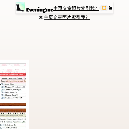
🍔
主页
文章
照片
索引
我？
Eveningme
❌
主页
文章
照片
索引
我？